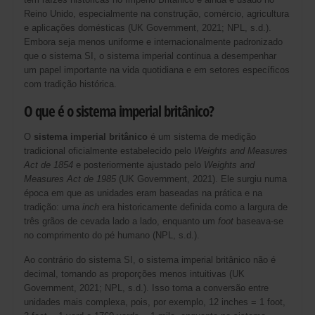
Reino Unido, especialmente na construção, comércio, agricultura
e aplicações domésticas (UK Government, 2021; NPL, s.d.).
Embora seja menos uniforme e internacionalmente padronizado
que o sistema SI, o sistema imperial continua a desempenhar
um papel importante na vida quotidiana e em setores específicos
com tradição histórica.
O que é o sistema imperial britânico?
O
sistema imperial britânico
é um sistema de medição
tradicional oficialmente estabelecido pelo
Weights and Measures
Act de 1854
e posteriormente ajustado pelo
Weights and
Measures Act de 1985
(UK Government, 2021). Ele surgiu numa
época em que as unidades eram baseadas na prática e na
tradição: uma
inch
era historicamente definida como a largura de
três grãos de cevada lado a lado, enquanto um
foot
baseava-se
no comprimento do pé humano (NPL, s.d.).
Ao contrário do sistema SI, o sistema imperial britânico não é
decimal, tornando as proporções menos intuitivas (UK
Government, 2021; NPL, s.d.). Isso torna a conversão entre
unidades mais complexa, pois, por exemplo, 12 inches = 1 foot,