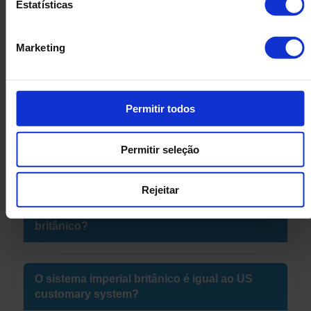
Estatísticas
1 mile ≈ 1,609 km (NPL, s.d.). Use a
calculadora mile →
km
.
Marketing
1 yard ≈ 0,9144 m (NPL, s.d.). Use a
calculadora yard →
m
.
1 foot ≈ 0,3048 m (NPL, s.d.). Use a
calculadora foot →
m
.
1 inch ≈ 2,54 cm (NPL, s.d.). Use a
calculadora inch →
Permitir todos
cm
.
1 pound ≈ 0,4536 kg (NPL, s.d.). Use a
calculadora lbs →
Permitir seleção
kg
.
Perguntas Frequentes
Rejeitar
Onde ainda se utiliza o sistema imperial
britânico?
O sistema imperial britânico é igual ao US
customary system?