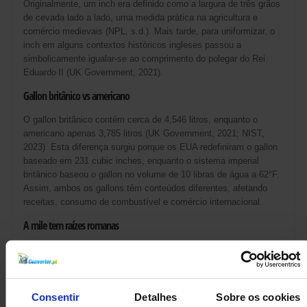
Originalmente, um inch era definido como a largura de três grãos
de cevada lado a lado, uma medida prática na agricultura e
comércio medievais (NPL, s.d.). Mais tarde, para uniformizar, o
inch em alguns contextos históricos ingleses passou a
simbolicamente igualar-se ao comprimento do polegar do Rei
Eduardo II (UK Government, 2021).
Gallon britânico vs americano
O gallon britânico contém cerca de 4,546 litros, enquanto o
americano apenas 3,785 litros (UK Government, 2021; NIST,
2023). Esta diferença surgiu porque os EUA redefiniram o gallon
baseado em 231 cubic inches, enquanto o sistema imperial
britânico baseou o gallon no volume de 10 libras de água a 62°F.
Assim, ambos os gallons têm conteúdos diferentes, afetando
receitas, consumo de combustível e comércio internacional.
A mile tem raízes romanas
A moderna “mile” deriva do romano
mille passuum
, que significa
literalmente “mil passos” de um soldado romano marchando
(NPL, s.d.; Wikipedia, 2023). Na Inglaterra, o comprimento da
mile variava localmente, causando confusão a comerciantes e
Consentir
Detalhes
Sobre os cookies
peregrinos. Em 1593, a
statute mile
foi oficialmente fixada em