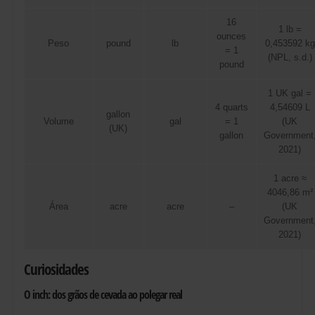
16
1 lb =
ounces
Peso
pound
lb
0,453592 kg
= 1
(NPL, s.d.)
pound
1 UK gal =
4 quarts
4,54609 L
gallon
Volume
gal
= 1
(UK
(UK)
gallon
Government
2021)
1 acre ≈
4046,86 m²
Área
acre
acre
–
(UK
Government
2021)
Curiosidades
O inch: dos grãos de cevada ao polegar real