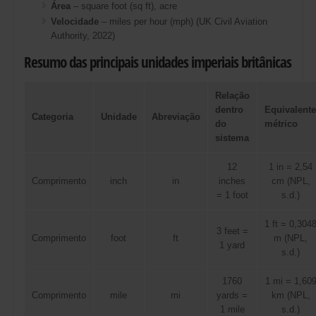
Área
– square foot (sq ft), acre
Velocidade
– miles per hour (mph) (UK Civil Aviation
Authority, 2022)
Resumo das principais unidades imperiais britânicas
Relação
dentro
Equivalente
Categoria
Unidade
Abreviação
do
métrico
sistema
12
1 in = 2,54
Comprimento
inch
in
inches
cm (NPL,
= 1 foot
s.d.)
1 ft = 0,304
3 feet =
Comprimento
foot
ft
m (NPL,
1 yard
s.d.)
1760
1 mi = 1,60
Comprimento
mile
mi
yards =
km (NPL,
1 mile
s.d.)