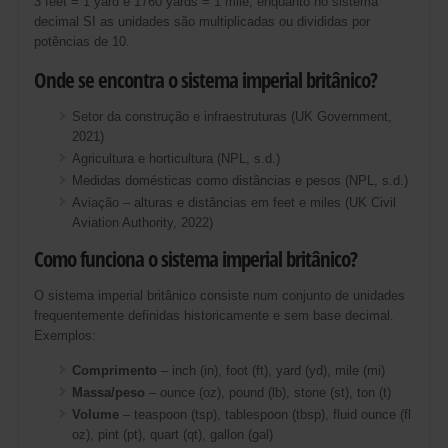
3 feet = 1 yard e 1760 yards = 1 mile, enquanto no sistema
decimal SI as unidades são multiplicadas ou divididas por
potências de 10.
Onde se encontra o sistema imperial britânico?
Setor da construção e infraestruturas (UK Government,
2021)
Agricultura e horticultura (NPL, s.d.)
Medidas domésticas como distâncias e pesos (NPL, s.d.)
Aviação – alturas e distâncias em feet e miles (UK Civil
Aviation Authority, 2022)
Como funciona o sistema imperial britânico?
O sistema imperial britânico consiste num conjunto de unidades
frequentemente definidas historicamente e sem base decimal.
Exemplos:
Comprimento
– inch (in), foot (ft), yard (yd), mile (mi)
Massa/peso
– ounce (oz), pound (lb), stone (st), ton (t)
Volume
– teaspoon (tsp), tablespoon (tbsp), fluid ounce (fl
oz), pint (pt), quart (qt), gallon (gal)